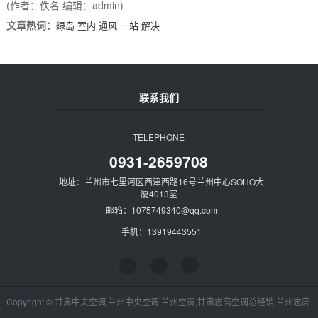
(作者：佚名 编辑：admin)
文章热词：
绿岛
室内
通风
一站
解决
联系我们
TELEPHONE
0931-2659708
地址：兰州市七里河区西津西路16号兰州中心SOHO大
厦4013室
邮箱：1075749340@qq.com
手机：13919443551
Copyright © 甘肃中央空调,兰州中央空调,兰州空调,甘肃志高空调总经销,兰州志高