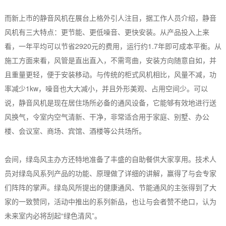
而新上市的静音风机在展台上格外引人注目，据工作人员介绍，静音
风机有三大特点：更节能、更低噪音、更快安装。从产品投入上来
看，一年平均可以节省2920元的费用，运行约1.7年即可成本平衡。从
施工方面来看，风管是直出直入，不需弯曲，安装方向随意自如，并
且重量更轻，便于安装移动。与传统的柜式风机相比，风量不减，功
率减少1kw，噪音也大大减小，并且外形美观、占用空间少。可以
说，静音风机是现在居住场所必备的通风设备，它能够有效地进行送
风换气，令室内空气清新、干净，非常适合用于家庭、别墅、办公
楼、会议室、商场、宾馆、酒楼等公共场所。
会间，绿岛风主办方还特地准备了丰盛的自助餐供大家享用。技术人
员对绿岛风系列产品的功能、原理做了详细的讲解，赢得了与会专家
们阵阵的掌声。绿岛风所提出的健康通风、节能通风的主张得到了大
家的一致赞同，活动中推出的系列新品，也让与会者赞不绝口，认为
未来室内必将刮起“绿色清风”。