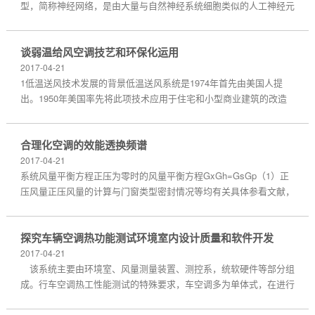
型，简称神经网络，是由大量与自然神经系统细胞类似的人工神经元
互联而成的网络，大量的神经元组成庞大的神经网络，实现对复杂信
息的处理与储存，并表现出各种优越的特性。为模拟...
谈弱温给风空调技艺和环保化运用
2017-04-21
1低温送风技术发展的背景低温送风系统是1974年首先由美国人提
出。1950年美国率先将此项技术应用于住宅和小型商业建筑的改造
工程上，当时由于受到低温冷源和空气处理设备的限制，低温送风发
展缓慢。20世纪70年代以来，全球能源、电力紧缺。然...
合理化空调的效能透换频谱
2017-04-21
系统风量平衡方程正压为零时的风量平衡方程GxGh=GsGp（1）正
压风量正压风量的计算与门窗类型密封情况等均有关具体参看文献，
为了使计算过程简化保证室内正压需要增加的风量采用如下公式：
Gst=0.827@f@$P1b@3600@1.25（2）式中：f，门窗漏风面积；
探究车辆空调热功能测试环境室内设计质量和软件开发
$...
2017-04-21
该系统主要由环境室、风量测量装置、测控系，统软硬件等部分组
成。行车空调热工性能测试的特殊要求，车空调多为单体式，在进行
热工测试时，整个机组置于环境室的室外侧。由于其出风口在空调器
底部，需要将空调器架空，置于一平台上，通过风管连...