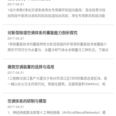
2017-04-21
1设计参数2净化空调系统净化专用循环机组功能段：混合段表冷段
加热段中高效过滤段风机段加湿段出风段；净化专用新风机组功能
段：初效，中效过滤段预热段冷热盘管段风机段中高效过滤段出风
段。百级手术室设置为一机对一室的独立空调系统，万级手...
对新型除湿空调体系的蓄能能力剖析探究
2017-04-21
1常规蓄能技术的蓄能特性分析目前国内外常用的蓄能技术按蓄能介
质的不同可分为水蓄冷、冰蓄冷和气体水合物蓄冷三种形式。下面对
它们的蓄能特性进行简单的分析和讨论。1.1水蓄冷水蓄冷储存冷量
的大小取决于蓄冷水量和蓄冷温差。一般常用的...
建筑空调装置的选择与适用
2017-04-21
1工程概况浙江畜产大厦位于杭州市滨江区CBD的集团总部区块，是
一幢以办公为主的现代化、智能化建筑，总建筑面积33845m2，地
上23层，地下2层，建筑总高度95.1m.其中地下二层为汽车库、消防
水池、水泵房等；地下一层为汽车库、自行车库、变配电房...
空调体系的研制与模型
2017-04-21
1、神经网络算法原理人工神经网络（ArtificialNeuralNetworks）模