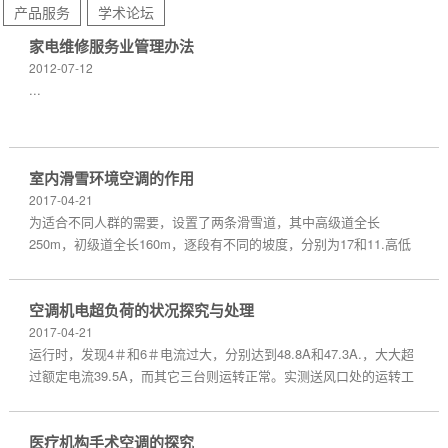
产品服务
学术论坛
家电维修服务业管理办法
2012-07-12
...
室内滑雪环境空调的作用
2017-04-21
为适合不同人群的需要，设置了两条滑雪道，其中高级道全长
250m，初级道全长160m，逐段有不同的坡度，分别为17和11.高低
落差60m，建筑的最高点高545m，顶部宽24m，底部宽80m.滑雪区
的中部设置提升缆车，两侧设置排水沟。配电室、制冷机房等设备用
空调机电超负荷的状况探究与处理
房...
2017-04-21
运行时，发现4＃和6＃电流过大，分别达到48.8A和47.3A.，大大超
过额定电流39.5A，而其它三台则运转正常。实测送风口处的运转工
况，其风压、风量值与设计值比较.在风机送风口处的实际风量分别
为4＃机51000.2m3／h和6＃机49875.9m3／h，大于设计值40000...
医疗机构手术空调的探究