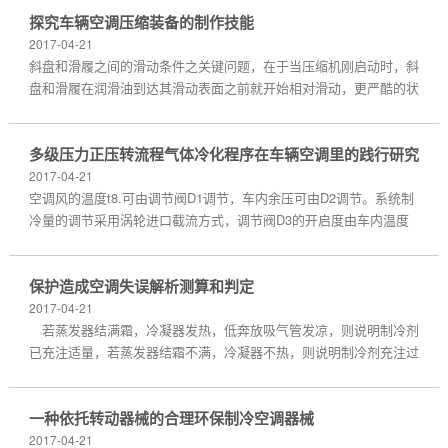
探究车辆空调压缩装备的制作技能
2017-04-21
斜盘和滑履之间的滑动条件之关键问题，在于当压缩机刚启动时，斜
盘和滑履在润滑油到达其滑动表面之前就开始相对滑动，更严酷的状
况是先期达到的制冷剂对原滞留在滑动表面的润滑油具有冲洗作用，
因而在润滑油到达斜盘与滑履之前，斜盘和滑履之间...
多级压力正压转流程气体冷化程序在车辆空调里的践行研究
2017-04-21
空调风的温度t8.可由调节阀D1调节，车内余压可由D2调节。系统制
冷量的调节采用涡轮进口截流方式，调节阀D3的开启度由车内温度
决定。这种调节方式最简单，操作方便，并能实现无级调节。这种调
节方法只能向下调节。制热时，转换三通阀F5、F6、四...
保护造成空调失误解析测算和判定
2017-04-21
若蒸发器结满霜，冷凝器发热，低奔放吸气管发凉，则说明制冷剂
已充注适量，若蒸发器结霜不满，冷凝器不热，则说明制冷剂充注过
小；否则说明制冷剂充注过量。排放管道空气充注制冷剂和安装分体
式空调器后应排放管道内的空气。PWM调制器输出脉冲...
一种依托转动器械的合理环保制冷空调器械
2017-04-21