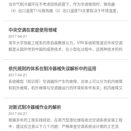
当空气制冷循环在不考虑回热前提下，作为空调使用时，换热器
（4）出口温度T1与换热器（2）出口温度T3主要取决于环境温度，
即$T=T3-T1至少应有（1525）bC才能满足空调工况。因此，采用单
一低沸点工质时，空气制冷循环的COP值不会很高。反之，采用单
中央空调在家庭使用领域
一高...
2017-04-21
清华大学热能工程系的彦启森教授认为，VRV系统和管道式中央空调
都是从国外传到中国的成熟技术，在小型化过程中，这两种技术的利
弊已经十分明显。继20世纪80年代推出VRV智能型大楼用多联体空
调后，大金近年推出了一台室外机最多能连接7台室内机...
依托规则的体系在制冷器械失误解析中的运用
2017-04-21
系统模型（知识库）空调器所产生的故障，总体上可以分为机内故障
和机外故障，机外故障与空调器运行的环境和条件有关；机内故障又
可分为电气系统故障和制冷系统故障。我们发现，专家们在分析空调
器的故障时，一般根据故障现象，联想出故障发生其所...
对新式制冷器械作业的解析
2017-04-21
根据多年的工程实践经验，在燕汽型澳化锉吸收式空调系统安装工程
中，建议应注意以下几个问题：严格审查空调系统设计图的工艺流