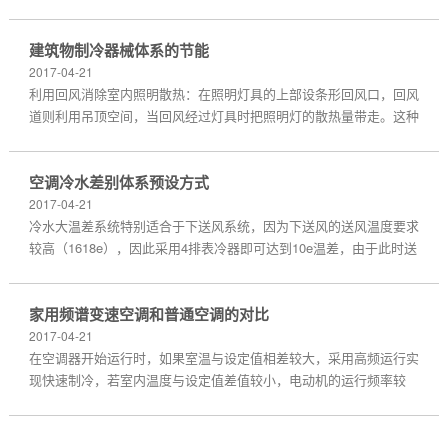
程，特别要重视机房内管路设计的合理性。此外，在此部分管道上配
一定长度的法兰连接段，检修时可以将其方便的卸下，以...
建筑物制冷器械体系的节能
2017-04-21
利用回风消除室内照明散热：在照明灯具的上部设条形回风口，回风
道则利用吊顶空间，当回风经过灯具时把照明灯的散热量带走。这种
方法对空调器并不减少负荷，但减少了室内负荷，从而可以减小送风
量和送风动力消耗。自动控制系统的节能：1.进行合...
空调冷水差别体系预设方式
2017-04-21
冷水大温差系统特别适合于下送风系统，因为下送风的送风温度要求
较高（1618e），因此采用4排表冷器即可达到10e温差，由于此时送
风温度仍然偏低，可将冷水初温提高到910e，或采用更大的温差，
其经济性更佳。下送风系统采用冷水大温差系统时，不需要...
家用频谱变速空调和普通空调的对比
2017-04-21
在空调器开始运行时，如果室温与设定值相差较大，采用高频运行实
现快速制冷，若室内温度与设定值差值较小，电动机的运行频率较
小，制冷量也较小，从而使制冷量与负荷相一致。使用变频器后主要
的优点为：（1）能够快速制冷或制热，使舒适性得到提高。...