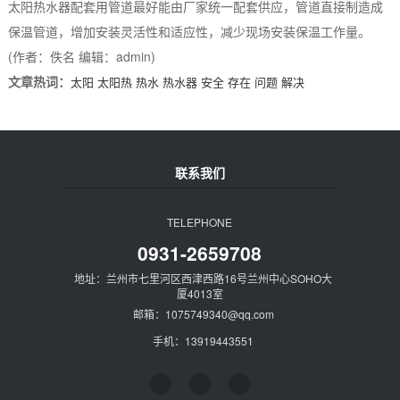
太阳热水器配套用管道最好能由厂家统一配套供应，管道直接制造成
保温管道，增加安装灵活性和适应性，减少现场安装保温工作量。
(作者：佚名 编辑：admin)
文章热词：
太阳
太阳热
热水
热水器
安全
存在
问题
解决
联系我们
TELEPHONE
0931-2659708
地址：兰州市七里河区西津西路16号兰州中心SOHO大
厦4013室
邮箱：1075749340@qq.com
手机：13919443551