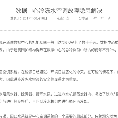
数据中心冷冻水空调故障隐患解决
发表于：2017年06月16日
点击：
次
分享至：
在新建数据中心的机柜功率一般可达到6KVA甚至数十千瓦。数据中心
要。由于建筑围护结构得热在数据中心的总冷负荷中所占的份额不到2%
密空调系统，在能源日趋紧张、环境日益恶化的今天，在可能的情况下，
大，因此进步冷冻水空调的安全性显得尤为重要。
水经集水器、除污器、循环水泵，进进冷水机组蒸发器内、吸收了制冷剂
空气进行热交换后，再回到冷水机组内进行循环再冷却。
传递，因此水系统是中心空调系统的一个重要的组成部分。传统观念以为