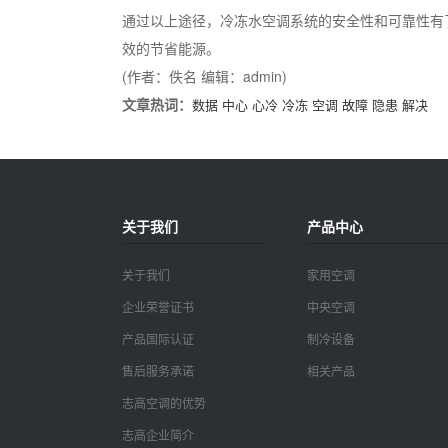
通过以上途径，冷冻水空调系统的安全性和可靠性有
效的节省能源。
(作者：佚名 编辑：admin)
文章热词：
数据
中心
心冷
冷冻
空调
故障
隐患
解决
关于我们
产品中心
关于我们
家用空调
企业荣誉证书
中央空调
产品国际认证
制冷设备
售后服务承诺
相关产品
志高空调的优势
志高企业简介