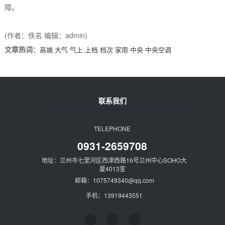
障。
(作者：佚名 编辑：admin)
文章热词：
高端
大气
气上
上档
档次
家用
中央
中央空调
联系我们
TELEPHONE
0931-2659708
地址：兰州市七里河区西津西路16号兰州中心SOHO大
厦4013室
邮箱：1075749340@qq.com
手机：13919443551