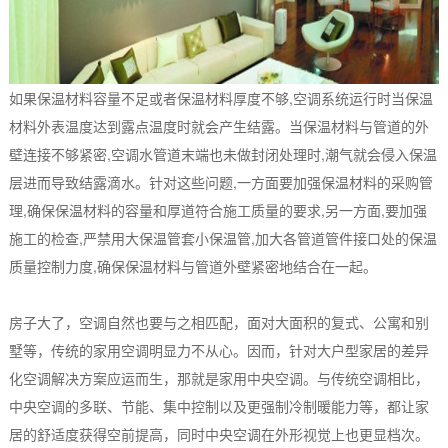
如果保温材料容量不足或者保温材料厚度不够,空调系统运行时当保温
材料外表温度达到露点温度时就会产生结露。当保温材料与管道的外
壁连接不够紧密,空调水管道末端也未做封闭处理时,潮气就会侵入保温
层进而导致结露滴水。针对这些问题,一方面要加强保温材料的采购管
理,确保保温材料的容量和厚道符合施工质量的要求,另一方面,要加强
施工的检查,严禁用大保温管套小保温管,加大各管道管件接口处的保温
质量控制力度,确保保温材料与管道外壁紧密地结合在一起。
房子大了，空调自然也要与之相匹配，面对大面积的复式、公寓和别
墅等，传统的家用空调明显力不从心。因而，针对大户型家居的差异
化空调解决方案应运而生，那就是家用中央空调。与传统空调相比，
中央空调的多联、节能、集中控制以及更强制冷制暖能力等，都让家
居的舒适度获得空前提高，同时中央空调在外形视觉上也更显档次。