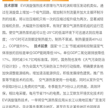
技术原理
EVI涡旋强热技术原理与汽车的涡轮增压发动机类似，通
过在涡旋盘上增加一个吸气回路，增加制冷剂流量并加大主循环制冷
剂的焓差，将以往压缩机只有一次的压缩过程升级为两次，显著减轻
压缩机负担，大幅提升压缩效率，有效扩展空气源热泵机组的运行范
围。使空气源热泵机组可以在-25°C的低温环境下可迅速达到应用温
度；-15°C时可达到额定制热能力，制热不衰减，制热量提高40%以
上，COP提升5%。
技术前景
国家“十二五”节能减排和控制温室气
体排放的目标是单位GDP能耗降低16%，单位GDP二氧化碳排放降低
17%，同时减少6.7亿吨标准煤。同时，国务院也发布《大气污染防治
行动计划》，作为全国大气污染防治工作的行动指南，明确要求各地
加快调整能源结构，增加清洁能源供应，积极发展绿色建筑，推广热
泵等节能技术的应用。 空气源热泵使用一份电能，同时从室外空气
中获取2份以上免费的空气能，冬季能生产3份以上的热能，高效环
保，相比电采暖，每月节省75%的电费。加上艾默生环境优化技术的
EVI涡旋强热技术，一举将空气源热泵应用从长江以南地区推广至淮河
以北和西北、华北等冬季寒冷地区，甚至在东北某些地区也同样适