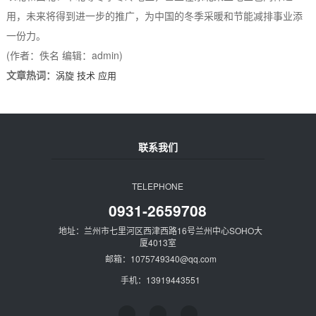
用，未来将得到进一步的推广，为中国的冬季采暖和节能减排事业添
一份力。
(作者：佚名 编辑：admin)
文章热词：
涡旋
技术
应用
联系我们
TELEPHONE
0931-2659708
地址：兰州市七里河区西津西路16号兰州中心SOHO大
厦4013室
邮箱：1075749340@qq.com
手机：13919443551