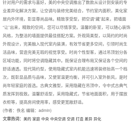
针对用户的需求与喜好，美的中央空调推出了数款从设计到安装的专
业差异化解决方案，让空调与装修完美结合，节约室内面积，美化家
居内外环境，彰显尊尚品味。精致享受型，把空调“藏”起来，把墙面
“让”出来，精致的空间，您可以尽情享受。温馨的卧室，可以随心装饰
风格，为整洁的墙面提供最佳搭配方案。外观简美型，以简约的时尚
外观设计，完美融入现代室内装潢，有效节省更多空间，引领时尚生
活品味，营造完美无瑕的视觉享受。时尚个性型客，通过吊顶划分各
区域功能，同时将空调隐藏其中。既保证合理布局又保证各个空间的
舒适通透。现代简约型，使用隐藏式室内机能迅速将装修抬高一个档
次，既彰显品质与品味，又使室温更均衡，并可引入室外新风，是时
尚年轻家庭的首选。古典文雅型，采用隐藏在吊顶中，令中式古典气
质发挥到极致。温馨舒适型，采用隐藏式，节省地面面积，用于摆放
衣柜等，提高房间使用率，感受更宽敞舒适。
(作者：佚名 编辑：admin)
文章热词：
美的
家庭
中央
中央空调
空调
打造
差异
异化