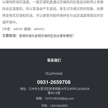
以保持舒适的温度。一般空调机是通过压缩机的反复启动和停止来维
持设定温度的。所以室温会产生波动，发生过冷或过热的现象。如使
用变频式空调机的话，可以使室内始终保持在与设定温度很接近的空
调环境中。
(作者：admin 编辑：admin)
文章热词：
变频空调与定频空调的区别主要有哪些？
联系我们
TELEPHONE
0931-2659708
地址：兰州市七里河区西津西路16号兰州中心SOHO大
厦4013室
邮箱：1075749340@qq.com
手机：13919443551