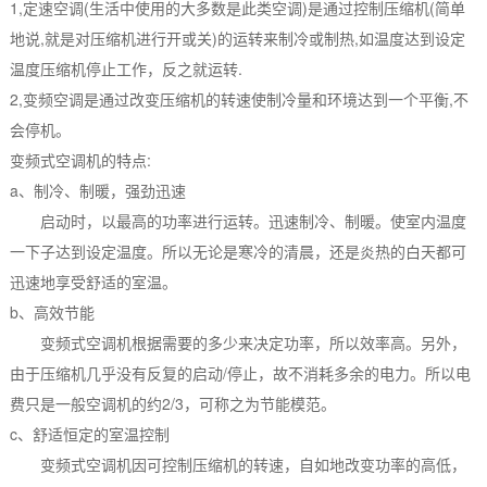
1,定速空调(生活中使用的大多数是此类空调)是通过控制压缩机(简单
地说,就是对压缩机进行开或关)的运转来制冷或制热,如温度达到设定
温度压缩机停止工作，反之就运转.
2,变频空调是通过改变压缩机的转速使制冷量和环境达到一个平衡,不
会停机。
变频式空调机的特点:
a、制冷、制暖，强劲迅速
启动时，以最高的功率进行运转。迅速制冷、制暖。使室内温度
一下子达到设定温度。所以无论是寒冷的清晨，还是炎热的白天都可
迅速地享受舒适的室温。
b、高效节能
变频式空调机根据需要的多少来决定功率，所以效率高。另外，
由于压缩机几乎没有反复的启动/停止，故不消耗多余的电力。所以电
费只是一般空调机的约2/3，可称之为节能模范。
c、舒适恒定的室温控制
变频式空调机因可控制压缩机的转速，自如地改变功率的高低，