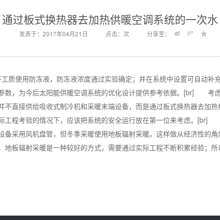
通过板式换热器去加热供暖空调系统的一次水
发表于：2017年04月21日
点击：
次
分享至：
循环工质使用防冻液，防冻液浓度通过实验确定；并在系统中设置可自动补
参数，为今后太阳能供暖空调系统的优化设计提供参考依据。[br] 考
并不直接供给吸收式制冷机和采暖末端设备，而是通过板式换热器去加热
际工程考验的情况下，应该把系统的安全运行放在第一位来考虑。[br]
设备采用风机盘管，但冬季采暖使用地板辐射采暖。这样做从经济性的角
，地板辐射采暖是一种较好的方式，需要通过实际工程不断积累经验；所