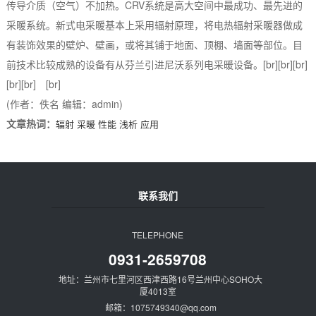
传导介质（空气）不加热。CRV系统是高大空间中最成功、最先进的
采暖系统。新式电采暖基本上采用辐射原理，将电热辐射采暖器做成
有装饰效果的壁炉、壁画，或将其铺于地面、顶棚、墙面等部位。目
前技术比较成熟的设备有从芬兰引进尼沃系列电采暖设备。[br][br][br]
[br][br] [br]
(作者：佚名 编辑：admin)
文章热词：
辐射
采暖
性能
浅析
应用
联系我们
TELEPHONE
0931-2659708
地址：兰州市七里河区西津西路16号兰州中心SOHO大
厦4013室
邮箱：1075749340@qq.com