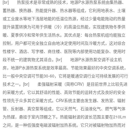
[br] 热泵技术是非常成熟的技术，地源P水源热泵系统由集热器、
蓄热器、换热器、热能提升器、热水器等组成，它利用地表水、土壤
或工业废水等地下浅层地能的低温位热源，经过少量电能拖动的热量
提升装置转换为可用于供暖（冷）的高温位热能，实现建筑物冬季供
暖、夏季供冷和常年供生活热水。其优点是：每台热泵机组均能独立
控制，用户都可完全独立自由地决定使用时间及冷暖方式，这对综合
性楼宇、酒店、写字楼、商住楼、医院等内部使用功能复杂、使用时
段不统一的建筑物尤其适合。[br] 地源P水源热泵空调不设主机
房，地源P水源热泵系统是效率最高、节能效果最好的中央空调系统，
比一般中央空调可节能30-60，它将是暖通空调行业可持续发展的可行
技术之一。[br] 柔强辐射采暖（简称CRV）是目前世界上比较先进
的采暖方式，它以其舒适的性能、高效节能的运转方式及良好的安全
性领先于众多其它采暖方式。CRV系统主要由发生器、发热室、辐射
管、反射器、真空泵等组成，它以天然气、石油液化气、燃气等气体
为热媒，悬挂于室内顶棚之下。热能辐射波的波长范围主要在210Lm
之间，是一种低强度电磁波辐射加热系统。它只对被辐射物加热而对