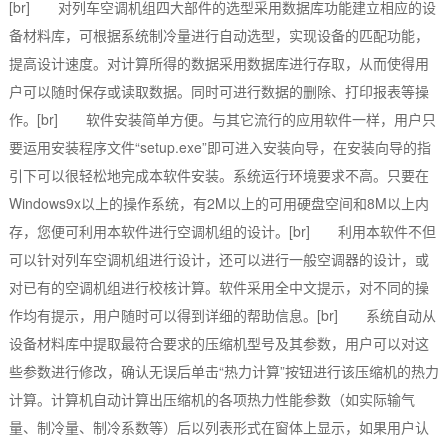
[br] 对列车空调机组四大部件的选型采用数据库功能建立相应的设
备材料库，可根据系统制冷量进行自动选型，实现设备的匹配功能，
提高设计速度。对计算所得的数据采用数据库进行存取，从而使得用
户可以随时保存或读取数据。同时可进行数据的删除、打印报表等操
作。[br] 软件安装简单方便。与其它流行的应用软件一样，用户只
要运用安装程序文件“setup.exe”即可进入安装向导，在安装向导的指
引下可以很轻松地完成本软件安装。系统运行环境要求不高。只要在
Windows9x以上的操作系统，有2M以上的可用硬盘空间和8M以上内
存，您便可利用本软件进行空调机组的设计。[br] 利用本软件不但
可以针对列车空调机组进行设计，还可以进行一般空调器的设计，或
对已有的空调机组进行校核计算。软件采用全中文提示，对不同的操
作均有提示，用户随时可以得到详细的帮助信息。[br] 系统自动从
设备材料库中提取最符合要求的压缩机型号及其参数，用户可以对这
些参数进行修改，确认无误后单击“热力计算”按钮进行该压缩机的热力
计算。计算机自动计算出压缩机的各项热力性能参数（如实际输气
量、制冷量、制冷系数等）后以列表形式在窗体上显示，如果用户认