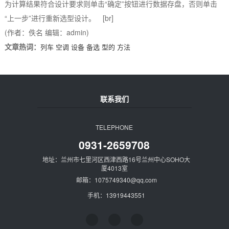
为计算结果符合设计要求则单击“确定”按钮进行数据存盘，否则单击
“上一步”进行重新选型设计。 [br]
(作者：佚名 编辑：admin)
文章热词：
列车
空调
设备
备选
型的
方法
联系我们
TELEPHONE
0931-2659708
地址：兰州市七里河区西津西路16号兰州中心SOHO大
厦4013室
邮箱：1075749340@qq.com
手机：13919443551