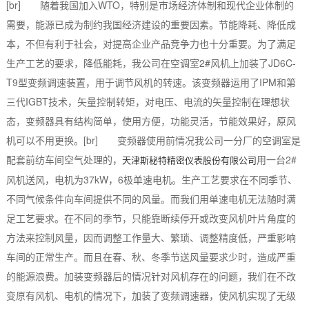
[br] 随着我国加入WTO，特别是市场经济体制和现代企业体制的
需要，能源已成为制约我国经济建设的重要因素。节能降耗、降低成
本，不但有利于社会，对提高企业产品竞争力也十分重要。为了满足
生产工艺的要求，降低能耗，我公司在空调室2#风机上加装了JD6C-
T9型变频调速装置，用于调节风机的转速。该变频器运用了IPM和第
三代IGBT技术，矢量控制转矩，对电压、电流的矢量控制在理想状
态，变频器具有结构简单，使用方便，功能灵活，节能效果好，原风
机可以不用更换。[br] 变频器使用前情况我公司一分厂的空调室是
配套前纺车间空气处理的，
用一台2#
天津斯秘特精密仪表股份有限公司
风机送风，电机为37kW，6极单速电机。生产工艺要求在不同季节、
不同气候条件向车间提供不同的风量。而我们用单速电机无法随时满
足工艺要求。在不同的季节，只能靠断续停开或改变风机叶片角度的
方法来控制风量，因而调整工作量大、繁琐、调整精度低，严重影响
车间的正常生产。而且在春、秋、冬季节送风量要求少时，造成严重
的能源浪费。加装变频器后的情况针对风机存在的问题，我们在不改
变原有风机、电机的情况下，加装了变频调速器，使风机实现了无级