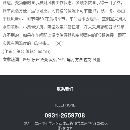
调速。变频器的显示屏对风机工作状态、各项参数显示得一目了然，
调节灵活方便，运行可靠。同转速的情况下可节能17，秋、冬、春由
于送风量小，可节电50.在黄梅季节，车间要求去湿时，空调室采用大
水滴喷淋、小风量送风，降湿效果非常显著，在未采用变频器以前是
办不到的。如果在车间配上温度传感器和变频器内的PC相连接，即可
实现车间温度的自动控制。 [br]
(作者：佚名 编辑：admin)
文章热词：
断续
停开
改变
风机
叶片
角度
方法
控制
风量
联系我们
TELEPHONE
0931-2659708
地址：兰州市七里河区西津西路16号兰州中心SOHO大
厦4013室