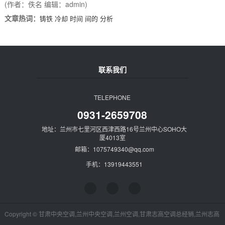
(作者：佚名 编辑：admin)
文章热词：
铸铁
冷却
时间
间的
分析
联系我们
TELEPHONE
0931-2659708
地址：兰州市七里河区西津西路16号兰州中心SOHO大
厦4013室
邮箱：1075749340@qq.com
手机：13919443551
Copyright © 甘肃中央空调,兰州中央空调,兰州空调,甘肃志高空调总经销,兰州志高