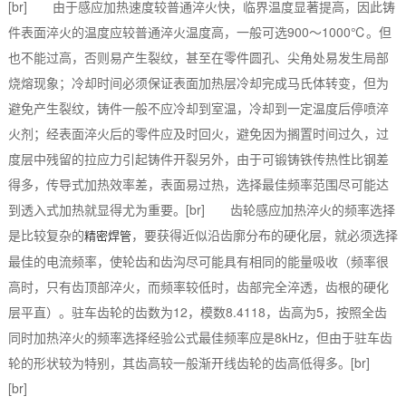
[br] 由于感应加热速度较普通淬火快，临界温度显著提高，因此铸
件表面淬火的温度应较普通淬火温度高，一般可选900～1000℃。但
也不能过高，否则易产生裂纹，甚至在零件圆孔、尖角处易发生局部
烧熔现象；冷却时间必须保证表面加热层冷却完成马氏体转变，但为
避免产生裂纹，铸件一般不应冷却到室温，冷却到一定温度后停喷淬
火剂；经表面淬火后的零件应及时回火，避免因为搁置时间过久，过
度层中残留的拉应力引起铸件开裂另外，由于可锻铸铁传热性比钢差
得多，传导式加热效率差，表面易过热，选择最佳频率范围尽可能达
到透入式加热就显得尤为重要。[br] 齿轮感应加热淬火的频率选择
是比较复杂的
，要获得近似沿齿廓分布的硬化层，就必须选择
精密焊管
最佳的电流频率，使轮齿和齿沟尽可能具有相同的能量吸收（频率很
高时，只有齿顶部淬火，而频率较低时，齿部完全淬透，齿根的硬化
层平直）。驻车齿轮的齿数为12，模数8.4118，齿高为5，按照全齿
同时加热淬火的频率选择经验公式最佳频率应是8kHz，但由于驻车齿
轮的形状较为特别，其齿高较一般渐开线齿轮的齿高低得多。[br]
[br]