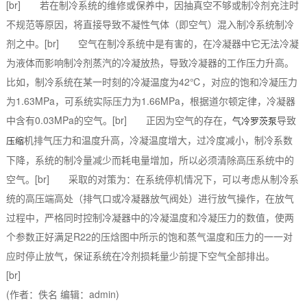
[br] 若在制冷系统的维修或保养中，因抽真空不够或制冷剂充注时
不规范等原因，将直接导致不凝性气体（即空气）混入制冷系统制冷
剂之中。[br] 空气在制冷系统中是有害的，在冷凝器中它无法冷凝
为液体而影响制冷剂蒸汽的冷凝放热，导致冷凝器的工作压力升高。
比如，制冷系统在某一时刻的冷凝温度为42℃，对应的饱和冷凝压力
为1.63MPa，可系统实际压力为1.66MPa，根据道尔顿定律，冷凝器
中含有0.03MPa的空气。[br] 正因为空气的存在，
导致
气冷罗茨泵
机排气压力和温度升高，冷凝温度增大，过冷度减小，制冷系数
压缩
下降，系统的制冷量减少而耗电量增加，所以必须清除高压系统中的
空气。[br] 采取的对策为：在系统停机情况下，可以考虑从制冷系
统的高压端高处（排气口或冷凝器放气阀处）进行放气操作，在放气
过程中，严格同时控制冷凝器中的冷凝温度和冷凝压力的数值，使两
个参数正好满足R22的压焓图中所示的饱和蒸气温度和压力的一一对
应时停止放气，保证系统在冷剂损耗量少前提下空气全部排出。
[br]
(作者：佚名 编辑：admin)