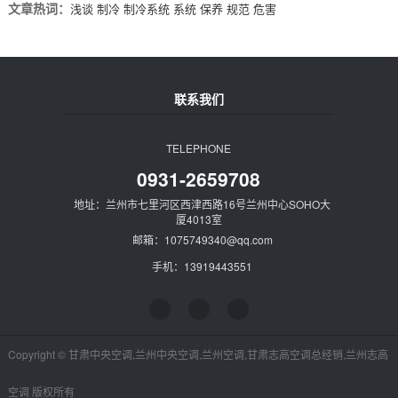
文章热词：
浅谈
制冷
制冷系统
系统
保养
规范
危害
联系我们
TELEPHONE
0931-2659708
地址：兰州市七里河区西津西路16号兰州中心SOHO大
厦4013室
邮箱：1075749340@qq.com
手机：13919443551
Copyright © 甘肃中央空调,兰州中央空调,兰州空调,甘肃志高空调总经销,兰州志高
空调 版权所有