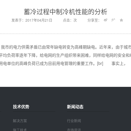
蓄冷过程中制冷机性能的分析
发表于：2017年04月21日
点击：
次
分享至：
高，我市的电力供需矛盾已由常年缺电转变为高峰期缺电。近年来，由于城
平均负荷率逐年下降，给电网的生产组织带来困难，同样给电网的安全和
用电单位的高峰负荷已成为目前用电管理的重要工作。[br] 事实上，
技术优势
新闻动态
解决方案
行业新闻
施工技术
市场资讯