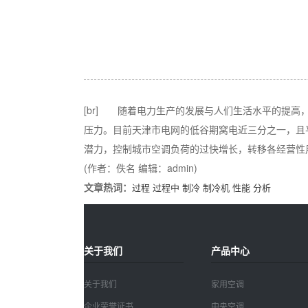
[br] 随着电力生产的发展与人们生活水平的提
压力。目前天津市电网的低谷期窝电近三分之一，且
潜力，控制城市空调负荷的过快增长，转移各经营性
(作者：佚名 编辑：admin)
文章热词：
过程
过程中
制冷
制冷机
性能
分析
关于我们
产品中心
关于我们
家用空调
企业荣誉证书
中央空调