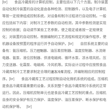
[br] 食品冷藏库的计算机控制，主要包括以下几个方面。制冷装置
自动化制冷装置的自动化是由各种检测、控制器件，以及电子计算机
等按一定规律组成控制系统，对设备和制冷过程进行自动控制。一般
应包括如下内容：对制冷工艺参数的自动检测，其中参数检测是实现
控制的依据；自动调节某些工艺参数，使之稳定或者按一定规律变
化；对装置的自动控制，根据编制的工艺流程和规定的操作程序，使
机器设备按预置的程序运行并予自动保护。[br] 自控系统主要的设
备有：氨压缩机、压力
器、油压差控制器、温度控制器、水流继
控制
电器、氨泵、液位控制器、供液电磁阀、循环水泵、凉水塔风机、压
力变送器、化霜泵、电磁阀、冷风机等。实际设计过程中应按照食品
冷藏库制冷工艺要求制定合理的
流程，并编制相应的控制程
速冻冷库
序。[br] 食品冷藏库工艺过程控制自动化微机系统的组成。压缩机
是食品冷藏库最重要的设备，关系到整个食品冷藏库制冷系统的正常
运行。因此，压缩机控制单元也是食品冷藏工艺控制的重点。压缩机
自身的安全保护有压力保护、温度保护、油压差保护、断水保护和电
动机保护等。 [br]