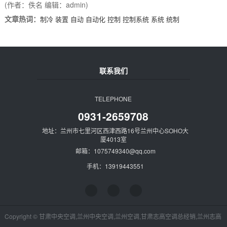
(作者：佚名 编辑：admin)
文章热词：
制冷
装置
自动
自动化
控制
控制系统
系统
统制
联系我们
TELEPHONE
0931-2659708
地址：兰州市七里河区西津西路16号兰州中心SOHO大
厦4013室
邮箱：1075749340@qq.com
手机：13919443551
Copyright © 甘肃中央空调,兰州中央空调,兰州空调,甘肃志高空调总经销,兰州志高