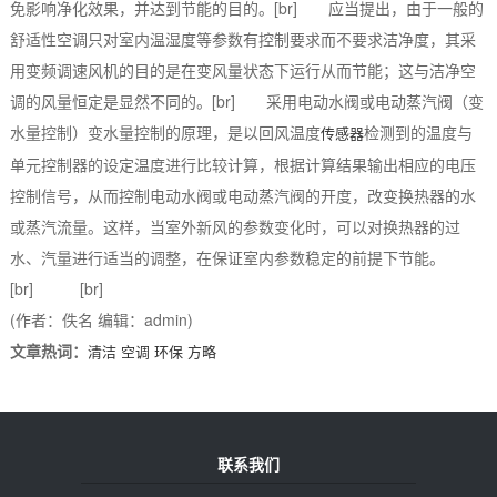
免影响净化效果，并达到节能的目的。[br] 应当提出，由于一般的
舒适性空调只对室内温湿度等参数有控制要求而不要求洁净度，其采
用变频调速风机的目的是在变风量状态下运行从而节能；这与洁净空
调的风量恒定是显然不同的。[br] 采用电动水阀或电动蒸汽阀（变
水量控制）变水量控制的原理，是以回风温度
检测到的温度与
传感器
单元控制器的设定温度进行比较计算，根据计算结果输出相应的电压
控制信号，从而控制电动水阀或电动蒸汽阀的开度，改变换热器的水
或蒸汽流量。这样，当室外新风的参数变化时，可以对换热器的过
水、汽量进行适当的调整，在保证室内参数稳定的前提下节能。
[br] [br]
(作者：佚名 编辑：admin)
文章热词：
清洁
空调
环保
方略
联系我们