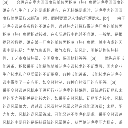
[br] 合理选定室内温湿度及单位面积冷（热）负荷洁净室温湿度的
确定应与生产工艺的要求相适应，在无特殊要求时，洁净室内的温湿
度取值尽量取5规范6上限，同时要满足人体的舒适要求。[br] 由于
洁净空调诸多参数的不确定性，通过热力计算取得洁净厂房的单位面
积冷（热）负荷相对较难，在实际运行中也并不准确，一般地，是根
据经验数据，确定某一厂房的单位面积冷（热）负荷。其中考虑的因
素主要包括：当地气象条件、换气次数、新风比、围护结构传热特
性、工艺本身散热量、空间高度、保温材料等等。[br] 优先选用节
能设备，积极采用节能措施随着洁净空调技术的不断发展，国内企业
生产技术和产品质量的不断提高，各种节能设备、节能技术在洁净空
调中得到了一定应用，如变频控制、各种自控阀门的应用等。[br]
采用变频调速风机由于医药行业洁净室的特殊性，系统运行初期和末
期的阻力等相差是比较大的，如采用定频风机，初期阻力较小，风机
的送风量偏大，通过调节风阀控制风量必然造成能源浪费；末期，阻
力加大，风机的送风量锐减，可能又达不到净化要求。采用变频调速
风机的主要目的是保持系统的风量恒定，从而使洁净室压力稳定，避