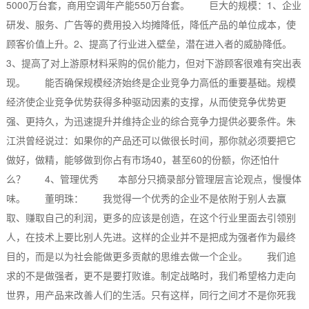
5000万台套，商用空调年产能550万台套。 巨大的规模：1、企业
研发、服务、广告等的费用投入均摊降低，降低产品的单位成本，使
顾客价值上升。2、提高了行业进入壁垒，潜在进入者的威胁降低。
3、提高了对上游原材料采购的侃价能力，但对下游顾客很难有突出表
现。 能否确保规模经济始终是企业竞争力高低的重要基础。规模
经济使企业竞争优势获得多种驱动因素的支撑，从而使竞争优势更
强、更持久，为迅速提升并维持企业的综合竞争力提供必要条件。朱
江洪曾经说过：如果你的产品还可以做很长时间，那你就必须要把它
做好，做精，能够做到你占有市场40，甚至60的份额，你还怕什
么？ 4、管理优秀 本部分只摘录部分管理层言论观点，慢慢体
味。 董明珠： 我觉得一个优秀的企业不是依附于别人去赢
取、赚取自己的利润，更多的应该是创造，在这个行业里面去引领别
人，在技术上要比别人先进。这样的企业并不是把成为强者作为最终
目的，而是以为社会能做更多贡献的思维去做一个企业。 我们追
求的不是做强者，更不是要打败谁。制定战略时，我们希望格力走向
世界，用产品来改善人们的生活。只有这样，同行之间才不是你死我