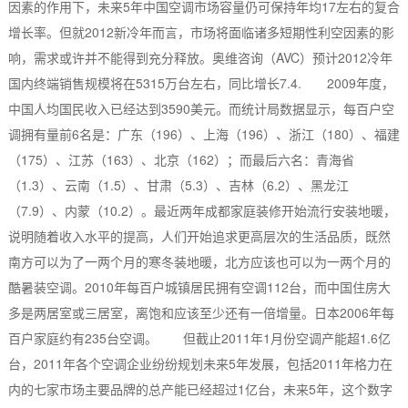
因素的作用下，未来5年中国空调市场容量仍可保持年均17左右的复合
增长率。但就2012新冷年而言，市场将面临诸多短期性利空因素的影
响，需求或许并不能得到充分释放。奥维咨询（AVC）预计2012冷年
国内终端销售规模将在5315万台左右，同比增长7.4. 2009年度，
中国人均国民收入已经达到3590美元。而统计局数据显示，每百户空
调拥有量前6名是：广东（196）、上海（196）、浙江（180）、福建
（175）、江苏（163）、北京（162）；而最后六名：青海省
（1.3）、云南（1.5）、甘肃（5.3）、吉林（6.2）、黑龙江
（7.9）、内蒙（10.2）。最近两年成都家庭装修开始流行安装地暖，
说明随着收入水平的提高，人们开始追求更高层次的生活品质，既然
南方可以为了一两个月的寒冬装地暖，北方应该也可以为一两个月的
酷暑装空调。2010年每百户城镇居民拥有空调112台，而中国住房大
多是两居室或三居室，离饱和应该至少还有一倍增量。日本2006年每
百户家庭约有235台空调。 但截止2011年1月份空调产能超1.6亿
台，2011年各个空调企业纷纷规划未来5年发展，包括2011年格力在
内的七家市场主要品牌的总产能已经超过1亿台，未来5年，这个数字