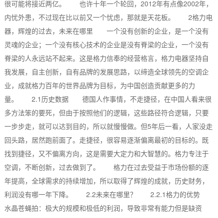
很可能将接近两亿。 也许十年一个轮回，2012年有点像2002年，
内忧外患，不过现在比以前又一个忧虑，那就是天花板。 2格力电
器，辉煌的过去，未来在哪里 一个没有创新的企业，是一个没有
灵魂的企业；一个没有核心技术的企业是没有脊梁的企业，一个没有
脊梁的人永远站不起来。这是格力信奉的经营格言，格力电器坚持自
我发展，自主创新，自有品牌的发展思路，以缔造全球领先的空调企
业，成就格力百年的世界品牌为目标，为中国创造贡献更多的力
量。 2.1历史数据 德国人作事情，不走捷径，在中国人看来很
多方法笨的要死，但由于按照他们的逻辑，这些路径符合逻辑，只要
一步步走，就可以达到目的，所以就慢慢做。但5年后一看，人家没走
回头路，居然跑前面了。走捷径，很容易逐渐偏离最初的目标的。既
找到捷径，又不偏离方向，这是需要大定力和大智慧的。格力专注于
空调，不断创新，过去做到了。 格力在过去受益于市场份额的逐
年提高，全球需求的持续增加，所以取得了辉煌的成就，历史财务，
利润没有哪一年下降。 2.2未来在哪里？ 2.2.1格力的优势
水晶苍蝇拍：极大的规模和极低的利润，导致非常有能力但是缺资