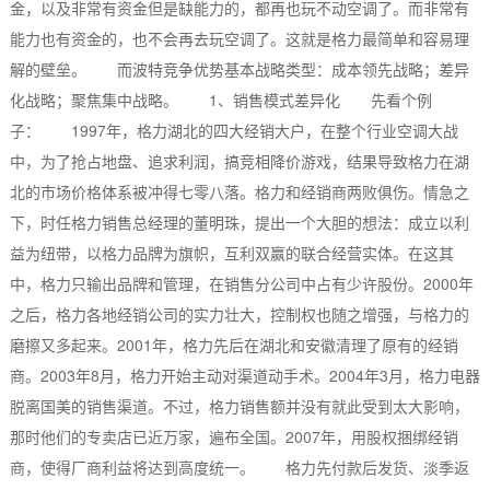
金，以及非常有资金但是缺能力的，都再也玩不动空调了。而非常有
能力也有资金的，也不会再去玩空调了。这就是格力最简单和容易理
解的壁垒。 而波特竞争优势基本战略类型：成本领先战略；差异
化战略；聚焦集中战略。 1、销售模式差异化 先看个例
子： 1997年，格力湖北的四大经销大户，在整个行业空调大战
中，为了抢占地盘、追求利润，搞竞相降价游戏，结果导致格力在湖
北的市场价格体系被冲得七零八落。格力和经销商两败俱伤。情急之
下，时任格力销售总经理的董明珠，提出一个大胆的想法：成立以利
益为纽带，以格力品牌为旗帜，互利双赢的联合经营实体。在这其
中，格力只输出品牌和管理，在销售分公司中占有少许股份。2000年
之后，格力各地经销公司的实力壮大，控制权也随之增强，与格力的
磨擦又多起来。2001年，格力先后在湖北和安徽清理了原有的经销
商。2003年8月，格力开始主动对渠道动手术。2004年3月，格力电器
脱离国美的销售渠道。不过，格力销售额并没有就此受到太大影响，
那时他们的专卖店已近万家，遍布全国。2007年，用股权捆绑经销
商，使得厂商利益将达到高度统一。 格力先付款后发货、淡季返