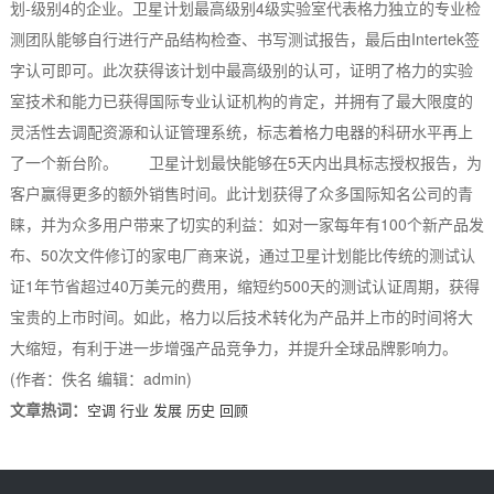
划-级别4的企业。卫星计划最高级别4级实验室代表格力独立的专业检
测团队能够自行进行产品结构检查、书写测试报告，最后由Intertek签
字认可即可。此次获得该计划中最高级别的认可，证明了格力的实验
室技术和能力已获得国际专业认证机构的肯定，并拥有了最大限度的
灵活性去调配资源和认证管理系统，标志着格力电器的科研水平再上
了一个新台阶。 卫星计划最快能够在5天内出具标志授权报告，为
客户赢得更多的额外销售时间。此计划获得了众多国际知名公司的青
睐，并为众多用户带来了切实的利益：如对一家每年有100个新产品发
布、50次文件修订的家电厂商来说，通过卫星计划能比传统的测试认
证1年节省超过40万美元的费用，缩短约500天的测试认证周期，获得
宝贵的上市时间。如此，格力以后技术转化为产品并上市的时间将大
大缩短，有利于进一步增强产品竞争力，并提升全球品牌影响力。
(作者：佚名 编辑：admin)
文章热词：
空调
行业
发展
历史
回顾