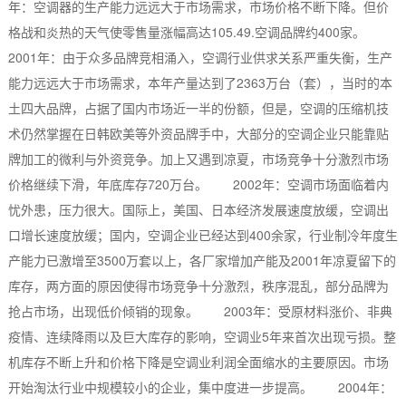
年：空调器的生产能力远远大于市场需求，市场价格不断下降。但价
格战和炎热的天气使零售量涨幅高达105.49.空调品牌约400家。
2001年：由于众多品牌竞相涌入，空调行业供求关系严重失衡，生产
能力远远大于市场需求，本年产量达到了2363万台（套），当时的本
土四大品牌，占据了国内市场近一半的份额，但是，空调的压缩机技
术仍然掌握在日韩欧美等外资品牌手中，大部分的空调企业只能靠贴
牌加工的微利与外资竞争。加上又遇到凉夏，市场竞争十分激烈市场
价格继续下滑，年底库存720万台。 2002年：空调市场面临着内
忧外患，压力很大。国际上，美国、日本经济发展速度放缓，空调出
口增长速度放缓；国内，空调企业已经达到400余家，行业制冷年度生
产能力已激增至3500万套以上，各厂家增加产能及2001年凉夏留下的
库存，两方面的原因使得市场竞争十分激烈，秩序混乱，部分品牌为
抢占市场，出现低价倾销的现象。 2003年：受原材料涨价、非典
疫情、连续降雨以及巨大库存的影响，空调业5年来首次出现亏损。整
机库存不断上升和价格下降是空调业利润全面缩水的主要原因。市场
开始淘汰行业中规模较小的企业，集中度进一步提高。 2004年：