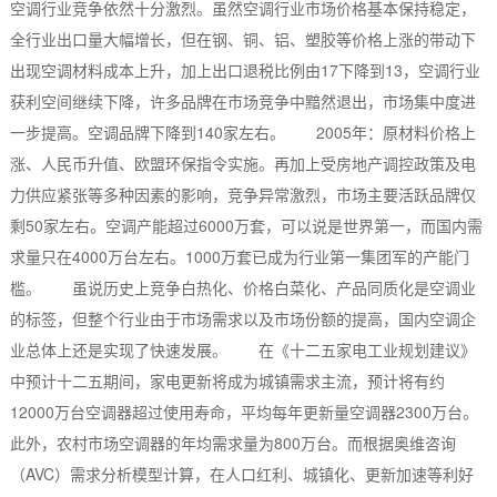
空调行业竞争依然十分激烈。虽然空调行业市场价格基本保持稳定，
全行业出口量大幅增长，但在钢、铜、铝、塑胶等价格上涨的带动下
出现空调材料成本上升，加上出口退税比例由17下降到13，空调行业
获利空间继续下降，许多品牌在市场竞争中黯然退出，市场集中度进
一步提高。空调品牌下降到140家左右。 2005年：原材料价格上
涨、人民币升值、欧盟环保指令实施。再加上受房地产调控政策及电
力供应紧张等多种因素的影响，竞争异常激烈，市场主要活跃品牌仅
剩50家左右。空调产能超过6000万套，可以说是世界第一，而国内需
求量只在4000万台左右。1000万套已成为行业第一集团军的产能门
槛。 虽说历史上竞争白热化、价格白菜化、产品同质化是空调业
的标签，但整个行业由于市场需求以及市场份额的提高，国内空调企
业总体上还是实现了快速发展。 在《十二五家电工业规划建议》
中预计十二五期间，家电更新将成为城镇需求主流，预计将有约
12000万台空调器超过使用寿命，平均每年更新量空调器2300万台。
此外，农村市场空调器的年均需求量为800万台。而根据奥维咨询
（AVC）需求分析模型计算，在人口红利、城镇化、更新加速等利好