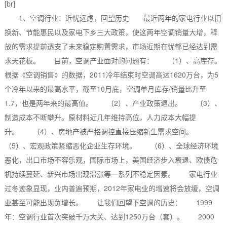
[br]
1、空调行业：近忧远虑，回望历史 最近两年的家电行业以旧
换新、节能惠民以及家电下乡三大政策，使这两年空调销量大增，释
放的需求提前透支了未来稳定购置需求，市场近期在忧郁已经达到需
求天花板。 目前，空调产业面对的问题有： （1）、高库存。
根据《空调销售》的数据，2011冷年结束时空调高达1620万台，为5
个冷年以来的最高水平，截至10月底，空调单月库存/销量比升至
1.7，也是两年来的最高值。 （2）、产业政策退出。 （3）、
制造成本不断攀升。原材料近几年维持高位，人力成本大幅提
升。 （4）、房地产被严格调控直接压缩新生需求空间。
（5）、宏观政策紧缩恶化企业生存环境。 （6）、全球经济环境
恶化，出口市场不容乐观，国际市场上，美国经济步入衰退、欧债危
机持续蔓延、新兴市场出现滞涨等一系列不稳定因素。 家电行业
过冬迹象显现，业内普遍预期，2012年家电业的增速将会放缓，空调
业甚至可能出现负增长。 让我们回望下空调的历史： 1999
年：空调行业首次突破千万大关、达到1250万台（套）。 2000