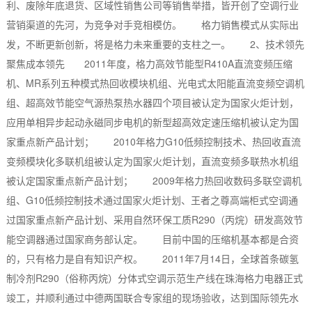
利、废除年底退货、区域性销售公司等销售举措，皆开创了空调行业
营销渠道的先河，为竞争对手竞相模仿。 格力销售模式从实际出
发，不断更新创新，将是格力未来重要的支柱之一。 2、技术领先
聚焦成本领先 2011年度，格力高效节能型R410A直流变频压缩
机、MR系列五种模式热回收模块机组、光电式太阳能直流变频空调机
组、超高效节能空气源热泵热水器四个项目被认定为国家火炬计划，
应用单相异步起动永磁同步电机的新型超高效定速压缩机被认定为国
家重点新产品计划； 2010年格力G10低频控制技术、热回收直流
变频模块化多联机组被认定为国家火炬计划，直流变频多联热水机组
被认定国家重点新产品计划； 2009年格力热回收数码多联空调机
组、G10低频控制技术通过国家火炬计划、王者之尊高端柜式空调通
过国家重点新产品计划、采用自然环保工质R290（丙烷）研发高效节
能空调器通过国家商务部认定。 目前中国的压缩机基本都是合资
的，只有格力是自有知识产权。 2011年7月14日，全球首条碳氢
制冷剂R290（俗称丙烷）分体式空调示范生产线在珠海格力电器正式
竣工，并顺利通过中德两国联合专家组的现场验收，达到国际领先水