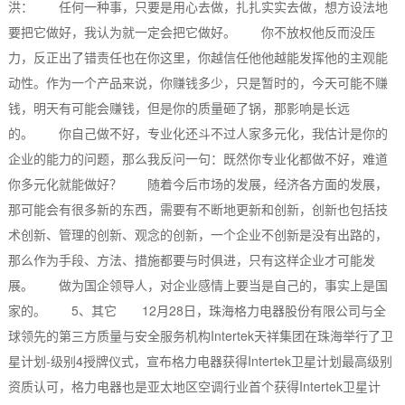
洪： 任何一种事，只要是用心去做，扎扎实实去做，想方设法地
要把它做好，我认为就一定会把它做好。 你不放权他反而没压
力，反正出了错责任也在你这里，你越信任他他越能发挥他的主观能
动性。作为一个产品来说，你赚钱多少，只是暂时的，今天可能不赚
钱，明天有可能会赚钱，但是你的质量砸了锅，那影响是长远
的。 你自己做不好，专业化还斗不过人家多元化，我估计是你的
企业的能力的问题，那么我反问一句：既然你专业化都做不好，难道
你多元化就能做好？ 随着今后市场的发展，经济各方面的发展，
那可能会有很多新的东西，需要有不断地更新和创新，创新也包括技
术创新、管理的创新、观念的创新，一个企业不创新是没有出路的，
那么作为手段、方法、措施都要与时俱进，只有这样企业才可能发
展。 做为国企领导人，对企业感情上要当是自己的，事实上是国
家的。 5、其它 12月28日，珠海格力电器股份有限公司与全
球领先的第三方质量与安全服务机构Intertek天祥集团在珠海举行了卫
星计划-级别4授牌仪式，宣布格力电器获得Intertek卫星计划最高级别
资质认可，格力电器也是亚太地区空调行业首个获得Intertek卫星计