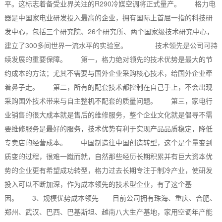
平。这标志着备受业界关注的R290冷媒空调将正式量产。 格力电
器是中国家电业研发投入最高的企业，拥有国际上首屈一指的科技研
发中心，包括三个研究院、26个研究所、两个国家级技术研究中心，
建立了300多间世界一流水平的实验室。 技术领先是公司可持
续发展的重要保障。 第一，格力绝对领先的技术优势是最大的节
约成本的方法；尤其不需要与国外企业采购核心技术，给国外企业牵
着鼻子走。 第二，所有的配套技术都控制在自己手上，不会出现
采购国外技术带来与自主整机不配套的质量问题。 第三，家电行
业销售的很大成本就是售后的维修服务，整个企业文化就是倡导不需
要维修服务是最好的服务，技术优势有利于实现产品品质稳定，降低
专卖店的经营成本。 中国制造往中国创造转型，这个是个量变到
质变的过程，很难一蹴而就，自然那些经历长期积累并有巨大资本优
势的企业更有希望成功转型，格力过去长期专注于制冷产业，使研发
投入可以不断加深，作为成本领先的技术型企业，有了这个基
因。 3、规模优势成本领先 目前公司拥有珠海、重庆、合肥、
郑州、武汉、巴西、巴基斯坦、越南八大生产基地，家用空调年产能