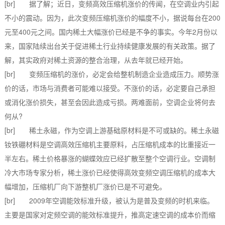
[br] 据了解；近日，变频高效压缩机涨价的传闻，在空调业内引起
不小的震动。因为，此次变频压缩机涨价的幅度不小，据说每台在200
元至400元之间。国内稀土大幅涨价已经是不争的事实。今年2月份以
来，国家陆续出台关于促进稀土行业持续健康发展的有关政策。据了
解，其实政府对稀土资源的整合治理，从去年就已经开始。
[br] 变频压缩机的涨价，必定会给整机制造企业造成压力。顺势涨
价的话，市场与消费者可能难以接受。不涨价的话，必定要自己承担
或消化涨价损失，甚至会因此造成亏损。两难面前，空调企业将何去
何从?
[br] 稀土永磁，作为空调上游基础原材料是不可或缺的。稀土永磁
钕铁硼材料是空调高效压缩机主要原料，占压缩机成本的比重接近一
半左右。稀土价格暴涨的蝴蝶效应已经扩散至整个空调行业。空调制
冷大市场专家分析，稀土涨价已经使得高效变频空调压缩机的成本大
幅增加，压缩机厂向下游整机厂涨价已是不可避免。
[br] 2009年空调能效标准升级，被认为是普及变频的时机来临。
主要是国家对定频空调的能效标准提升，推高定速空调的成本价而缩