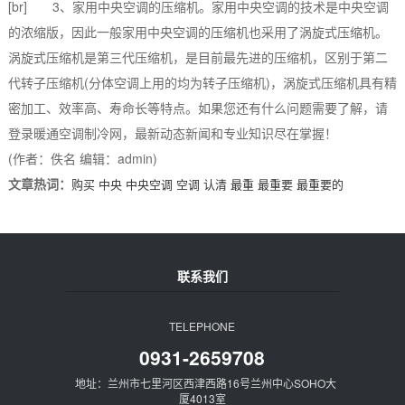
[br] 3、家用中央空调的压缩机。家用中央空调的技术是中央空调
的浓缩版，因此一般家用中央空调的压缩机也采用了涡旋式压缩机。
涡旋式压缩机是第三代压缩机，是目前最先进的压缩机，区别于第二
代转子压缩机(分体空调上用的均为转子压缩机)，涡旋式压缩机具有精
密加工、效率高、寿命长等特点。如果您还有什么问题需要了解，请
登录暖通空调制冷网，最新动态新闻和专业知识尽在掌握！
(作者：佚名 编辑：admin)
文章热词：
购买
中央
中央空调
空调
认清
最重
最重要
最重要的
联系我们
TELEPHONE
0931-2659708
地址：兰州市七里河区西津西路16号兰州中心SOHO大
厦4013室