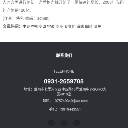
人才方面进行创新。之后格力就开始了非常快速的增长，2008年我们
的产值是420亿。
(作者：佚名 编辑：admin)
文章热词：
中央
中央空调
空调
专业
专业化
道路
四阶
阶段
联系我们
TELEPHONE
0931-2659708
地址：兰州市七里河区西津西路16号兰州中心SOHO大
厦4013室
邮箱：1075749340@qq.com
手机：13919443551