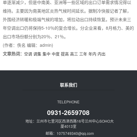
单逐渐减少，但是中南美、亚洲等一些区域的出口订单需求情况得以
维持。主要因为南美地区炎热气候时间延长。据制冷快报记者了解，
外围经济转暖和极端气候的增加，将拉动出口持续恢复。预计未来三
年空调出口仍将保持5-10％的复合增长。分企业来看，8月格力、美的
出口市场份额分别为20％、21％。
(作者：佚名 编辑：admin)
文章热词：
空调
调集
集中
中度
提高
高三
三年
年内
内出
联系我们
TELEPHONE
0931-2659708
地址：兰州市七里河区西津西路16号兰州中心SOHO大
厦4013室
邮箱：1075749340@qq.com