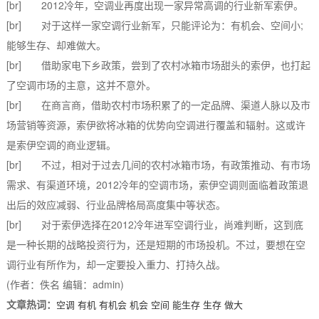
[br] 2012冷年，空调业再度出现一家异常高调的行业新军索伊。
[br] 对于这样一家空调行业新军，只能评论为：有机会、空间小;
能够生存、却难做大。
[br] 借助家电下乡政策，尝到了农村冰箱市场甜头的索伊，也打起
了空调市场的主意，这并不意外。
[br] 在商言商，借助农村市场积累了的一定品牌、渠道人脉以及市
场营销等资源，索伊欲将冰箱的优势向空调进行覆盖和辐射。这或许
是索伊空调的商业逻辑。
[br] 不过，相对于过去几间的农村冰箱市场，有政策推动、有市场
需求、有渠道环境，2012冷年的空调市场，索伊空调则面临着政策退
出后的效应减弱、行业品牌格局高度集中等状态。
[br] 对于索伊选择在2012冷年进军空调行业，尚难判断，这到底
是一种长期的战略投资行为，还是短期的市场投机。不过，要想在空
调行业有所作为，却一定要投入重力、打持久战。
(作者：佚名 编辑：admin)
文章热词：
空调
有机
有机会
机会
空间
能生存
生存
做大