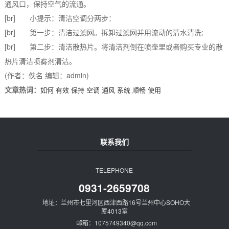
通风口，保持空气的流通。
[br] 小提示：清洁空调分两步：
[br] 第一步：清洁过滤网。拆卸过滤网并用流动的清水清洗;
[br] 第二步：清洁散热片。将清洁剂倒在喷壶里或者购买专业的散
热片清洁喷雾剂清洁。
(作者：佚名 编辑：admin)
文章热词：
如何
有效
保持
空调
通风
系统
顺畅
使用
联系我们
TELEPHONE
0931-2659708
地址：兰州市七里河区西津西路16号兰州中心SOHO大
厦4013室
邮箱：1075749340@qq.com