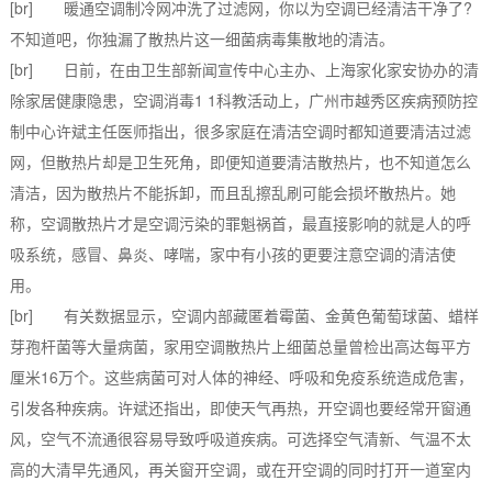
[br] 暖通空调制冷网冲洗了过滤网，你以为空调已经清洁干净了?
不知道吧，你独漏了散热片这一细菌病毒集散地的清洁。
[br] 日前，在由卫生部新闻宣传中心主办、上海家化家安协办的清
除家居健康隐患，空调消毒1 1科教活动上，广州市越秀区疾病预防控
制中心许斌主任医师指出，很多家庭在清洁空调时都知道要清洁过滤
网，但散热片却是卫生死角，即便知道要清洁散热片，也不知道怎么
清洁，因为散热片不能拆卸，而且乱擦乱刷可能会损坏散热片。她
称，空调散热片才是空调污染的罪魁祸首，最直接影响的就是人的呼
吸系统，感冒、鼻炎、哮喘，家中有小孩的更要注意空调的清洁使
用。
[br] 有关数据显示，空调内部藏匿着霉菌、金黄色葡萄球菌、蜡样
芽孢杆菌等大量病菌，家用空调散热片上细菌总量曾检出高达每平方
厘米16万个。这些病菌可对人体的神经、呼吸和免疫系统造成危害，
引发各种疾病。许斌还指出，即使天气再热，开空调也要经常开窗通
风，空气不流通很容易导致呼吸道疾病。可选择空气清新、气温不太
高的大清早先通风，再关窗开空调，或在开空调的同时打开一道室内