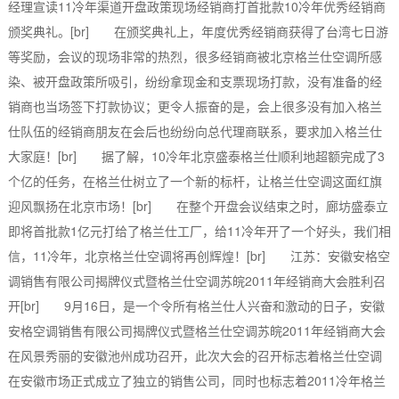
经理宣读11冷年渠道开盘政策现场经销商打首批款10冷年优秀经销商
颁奖典礼。[br] 在颁奖典礼上，年度优秀经销商获得了台湾七日游
等奖励，会议的现场非常的热烈，很多经销商被北京格兰仕空调所感
染、被开盘政策所吸引，纷纷拿现金和支票现场打款，没有准备的经
销商也当场签下打款协议；更令人振奋的是，会上很多没有加入格兰
仕队伍的经销商朋友在会后也纷纷向总代理商联系，要求加入格兰仕
大家庭！[br] 据了解，10冷年北京盛泰格兰仕顺利地超额完成了3
个亿的任务，在格兰仕树立了一个新的标杆，让格兰仕空调这面红旗
迎风飘扬在北京市场！[br] 在整个开盘会议结束之时，廊坊盛泰立
即将首批款1亿元打给了格兰仕工厂，给11冷年开了一个好头，我们相
信，11冷年，北京格兰仕空调将再创辉煌！[br] 江苏：安徽安格空
调销售有限公司揭牌仪式暨格兰仕空调苏皖2011年经销商大会胜利召
开[br] 9月16日，是一个令所有格兰仕人兴奋和激动的日子，安徽
安格空调销售有限公司揭牌仪式暨格兰仕空调苏皖2011年经销商大会
在风景秀丽的安徽池州成功召开，此次大会的召开标志着格兰仕空调
在安徽市场正式成立了独立的销售公司，同时也标志着2011冷年格兰