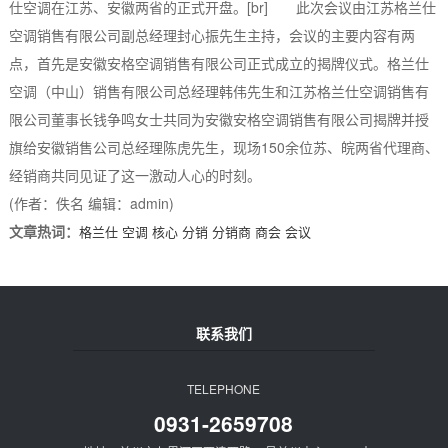
仕空调在江苏、安徽两省的正式开盘。[br] 此次会议由江苏格兰仕
空调销售有限公司副总经理封心振先生主持，会议的主要内容有两
点，首先是安徽安格空调销售有限公司正式成立的揭牌仪式。格兰仕
空调（中山）销售有限公司总经理韩伟先生和江苏格兰仕空调销售有
限公司董事长钱争鸣女士共同为安徽安格空调销售有限公司揭牌并授
旗给安徽销售公司总经理陈虎先生，现场150余位苏、皖两省代理商、
经销商共同见证了这一激动人心的时刻。
(作者：佚名 编辑：admin)
文章热词：
格兰仕
空调
核心
分销
分销商
商会
会议
联系我们
TELEPHONE
0931-2659708