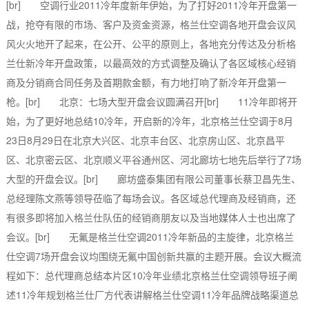
[br] 空调行业2011冷年度新年伊始，为了打好2011冷年开盘第一
战，抢夺有限的市场、客户及资金资源，格兰仕空调各地开盘会议风
风火火地开了起来，在公开、公平的原则上，各地充分传达及分析格
兰仕新冷年开盘政策，以最高效的方式调整及确认了各区域核心经销
商及分销商合同任务及首期款金额，有力地打响了新冷年开盘第一
枪。[br] 北京：七场大型开盘会议圆满召开[br] 11冷年即将开
始，为了更好地总结10冷年，开启新的冷年，北京格兰仕空调于8月
23日8月29日在北京大兴区、北京丰台区、北京房山区、北京昌平
区、北京密云区、北京顺义平谷通州区、河北廊坊七地先后举行了7场
大型的开盘会议。[br] 廊坊盛泰集团有限公司董事长蔡卫昌先生、
总经理陈文燕等领导莅临了每场会议。各区域总代理商及经销商，还
有很多即将加入格兰仕队伍的经销商朋友以及当地媒体人士也出席了
会议。[br] 无氟是格兰仕空调2011冷年新品的主旋律，北京格兰
仕空调7场开盘会议均围绕无氟中国创新共赢的主题开展。会议大概流
程如下：总代理商总结本片区10冷年业绩北京格兰仕空调领导班子阐
述11冷年规划格兰仕厂方代表讲解格兰仕空调11冷年品牌战略渠道总